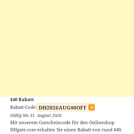
$40 Rabatt
Rabatt-Code:
DH2026AUG40OFF
Gültig bis 31. August 2026
Mit unserem Gutscheincode für den Onlineshop
DHgate.com erhalten Sie einen Rabatt von rund $40.