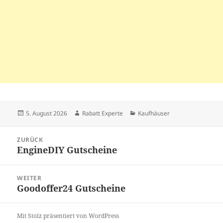
Veröffentlicht
Autor
Kategorien
5. August 2026
Rabatt Experte
Kaufhäuser
am
Beitragsnavigation
ZURÜCK
EngineDIY Gutscheine
Vorheriger
Beitrag:
WEITER
Goodoffer24 Gutscheine
Nächster
Beitrag:
Mit Stolz präsentiert von WordPress