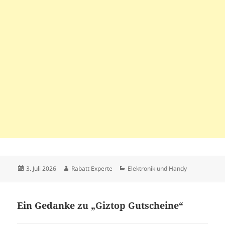
Veröffentlicht
Autor
Kategorien
3. Juli 2026
Rabatt Experte
Elektronik und Handy
am
Ein Gedanke zu „Giztop Gutscheine“