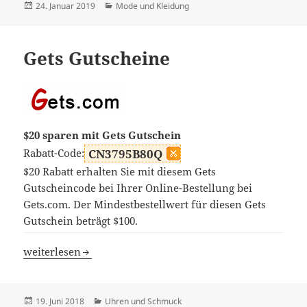
Veröffentlicht
Kategorien
24. Januar 2019
Mode und Kleidung
am
Gets Gutscheine
$20 sparen mit Gets Gutschein
Rabatt-Code:
CN3795B80Q
$20 Rabatt erhalten Sie mit diesem Gets
Gutscheincode bei Ihrer Online-Bestellung bei
Gets.com. Der Mindestbestellwert für diesen Gets
Gutschein beträgt $100.
Gets Gutscheine
weiterlesen
Veröffentlicht
Kategorien
19. Juni 2018
Uhren und Schmuck