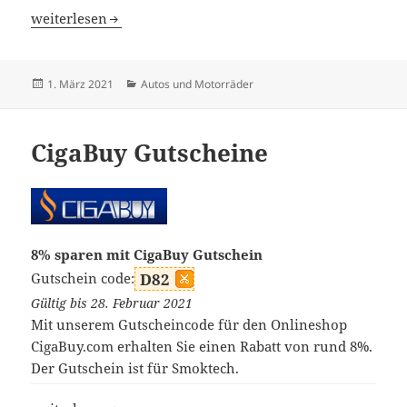
Autointhebox Gutscheine
weiterlesen
Veröffentlicht
Kategorien
1. März 2021
Autos und Motorräder
am
CigaBuy Gutscheine
8% sparen mit CigaBuy Gutschein
Gutschein code:
D82
Gültig bis 28. Februar 2021
Mit unserem Gutscheincode für den Onlineshop
CigaBuy.com erhalten Sie einen Rabatt von rund 8%.
Der Gutschein ist für Smoktech.