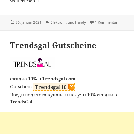
CigaBuy Gutscheine
weiterlesen
Veröffentlicht
Kategorien
zu CigaBu
30. Januar 2021
Elektronik und Handy
1 Kommentar
am
Trendsgal Gutscheine
скидка 10% в Trendsgal.com
Gutschein:
Trendsgal10
Введи код этого купона и получи 10% скидки в
TrendsGal.