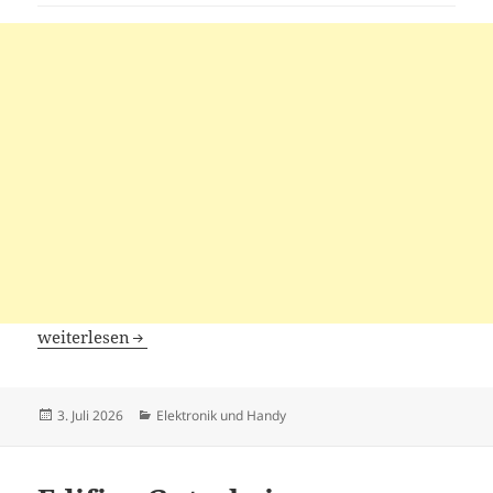
iKier Gutscheine
weiterlesen
Veröffentlicht
Kategorien
3. Juli 2026
Elektronik und Handy
am