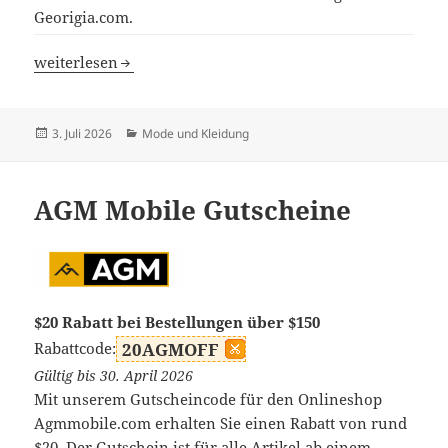
Georigia.com.
Georigia Gutscheine
weiterlesen
Veröffentlicht
Kategorien
3. Juli 2026
Mode und Kleidung
am
AGM Mobile Gutscheine
$20 Rabatt bei Bestellungen über $150
Rabattcode:
20AGMOFF
Gültig bis 30. April 2026
Mit unserem Gutscheincode für den Onlineshop
Agmmobile.com erhalten Sie einen Rabatt von rund
$20. Der Gutschein ist für alle Artikel ab einem