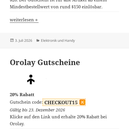
Mindestbestellwert von rund $150 einlösbar.
AGM Mobile Gutscheine
weiterlesen
Veröffentlicht
Kategorien
3. Juli 2026
Elektronik und Handy
am
Orolay Gutscheine
20% Rabatt
Gutschein code:
CHECKOUT15
Gültig bis 23. Dezember 2026
Klicke auf den Link und erhalte 20% Rabatt bei
Orolay.