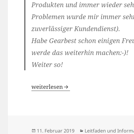
Produkten und immer wieder sehr
Problemen wurde mir immer sehr 
zuverlässiger Kundendienst).
Habe Gearbest schon einigen Fr
werde das weiterhin machen:-)!
Weiter so!
GearBest Erfahrungen und Bewertun
weiterlesen
Veröffentlicht
Kategorien
11. Februar 2019
Leitfaden und Inform