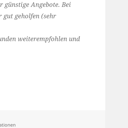
 günstige Angebote. Bei
gut geholfen (sehr
eunden weiterempfohlen und
g
ationen