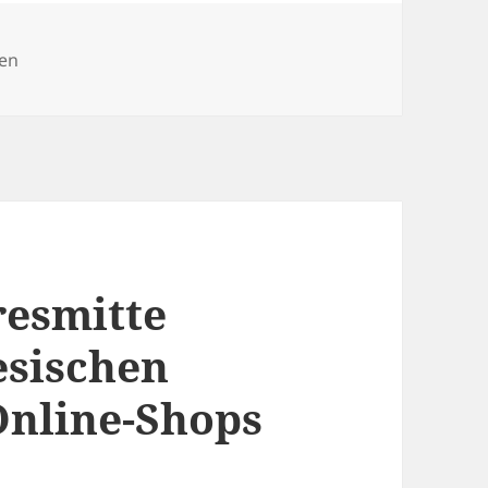
nen
resmitte
esischen
Online-Shops