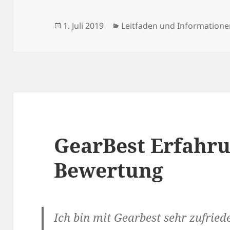
Veröffentlicht
Kategorien
1. Juli 2019
Leitfaden und Information
am
GearBest Erfahr
Bewertung
Ich bin mit Gearbest sehr zufrie