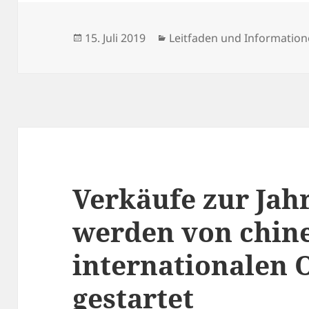
Veröffentlicht
Kategorien
15. Juli 2019
Leitfaden und Informatio
am
Verkäufe zur Jah
werden von chin
internationalen 
gestartet