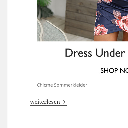
Chicme Sommerkleider
Top-Angebote für Sommer Mode für 
weiterlesen