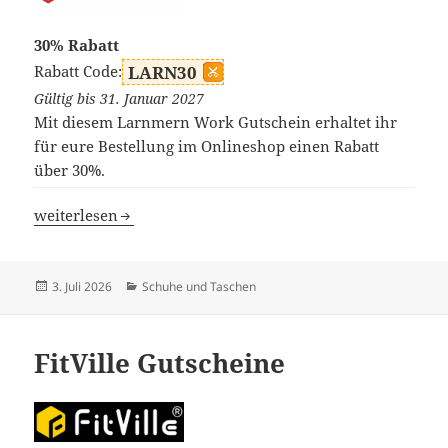
30% Rabatt
Rabatt Code:
LARN30
Gültig bis 31. Januar 2027
Mit diesem Larnmern Work Gutschein erhaltet ihr
für eure Bestellung im Onlineshop einen Rabatt
über 30%.
Larnmern Work Gutscheine
weiterlesen
Veröffentlicht
Kategorien
3. Juli 2026
Schuhe und Taschen
am
FitVille Gutscheine