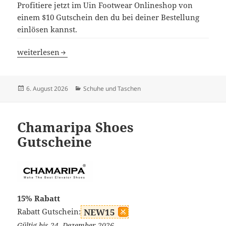
Profitiere jetzt im Uin Footwear Onlineshop von
einem $10 Gutschein den du bei deiner Bestellung
einlösen kannst.
Uin Footwear Gutscheine
weiterlesen
Veröffentlicht
Kategorien
6. August 2026
Schuhe und Taschen
am
Chamaripa Shoes
Gutscheine
15% Rabatt
Rabatt Gutschein:
NEW15
Gültig bis 24. Dezember 2026