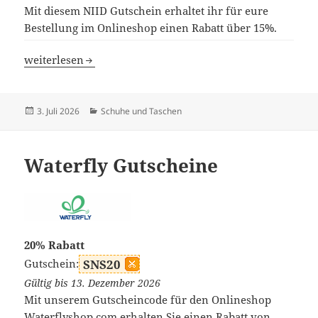
Mit diesem NIID Gutschein erhaltet ihr für eure
Bestellung im Onlineshop einen Rabatt über 15%.
NIID Gutscheine
weiterlesen
Veröffentlicht
Kategorien
3. Juli 2026
Schuhe und Taschen
am
Waterfly Gutscheine
20% Rabatt
Gutschein:
SNS20
Gültig bis 13. Dezember 2026
Mit unserem Gutscheincode für den Onlineshop
Waterflyshop.com erhalten Sie einen Rabatt von