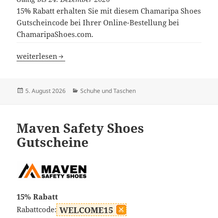
15% Rabatt erhalten Sie mit diesem Chamaripa Shoes
Gutscheincode bei Ihrer Online-Bestellung bei
ChamaripaShoes.com.
Chamaripa Shoes Gutscheine
weiterlesen
Veröffentlicht
Kategorien
5. August 2026
Schuhe und Taschen
am
Maven Safety Shoes
Gutscheine
15% Rabatt
Rabattcode:
WELCOME15