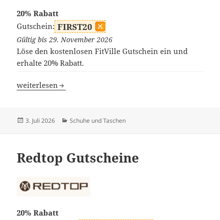
20% Rabatt
Gutschein:
FIRST20
Gültig bis 29. November 2026
Löse den kostenlosen FitVille Gutschein ein und
erhalte 20% Rabatt.
FitVille Gutscheine
weiterlesen
Veröffentlicht
Kategorien
3. Juli 2026
Schuhe und Taschen
am
Redtop Gutscheine
20% Rabatt