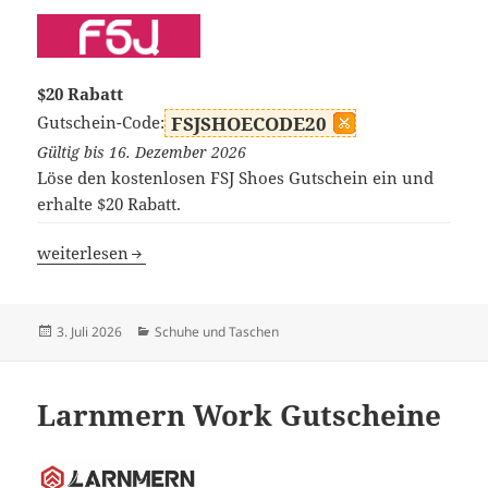
$20 Rabatt
Gutschein-Code:
FSJSHOECODE20
Gültig bis 16. Dezember 2026
Löse den kostenlosen FSJ Shoes Gutschein ein und
erhalte $20 Rabatt.
FSJShoes Gutscheine
weiterlesen
Veröffentlicht
Kategorien
3. Juli 2026
Schuhe und Taschen
am
Larnmern Work Gutscheine