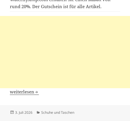
rund 20%. Der Gutschein ist für alle Artikel.
Waterfly Gutscheine
weiterlesen
Veröffentlicht
Kategorien
3. Juli 2026
Schuhe und Taschen
am